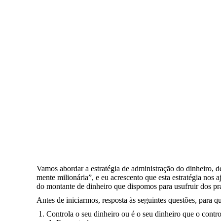
In this article:
Vamos abordar a estratégia de adminis
dinheiro, defendida pelo T. Harv Eker 
"Segredos da mente milionária".
Vamos abordar a estratégia de administração do dinheiro, 
mente milionária”, e eu acrescento que esta estratégia nos a
do montante de dinheiro que dispomos para usufruir dos pra
Antes de iniciarmos, resposta às seguintes questões, para q
Controla o seu dinheiro ou é o seu dinheiro que o contr