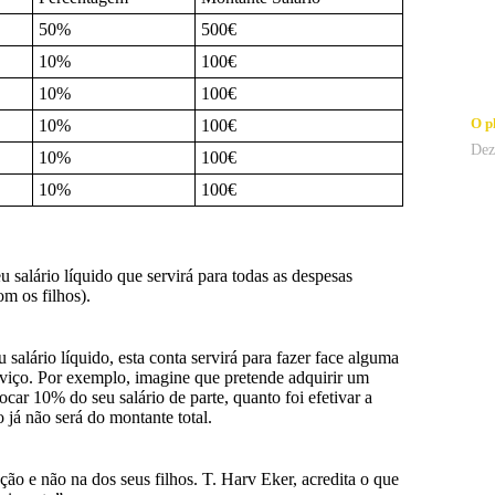
50%
500€
10%
100€
10%
100€
O p
10%
100€
Dez
10%
100€
10%
100€
 salário líquido que servirá para todas as despesas
m os filhos).
alário líquido, esta conta servirá para fazer face alguma
viço. Por exemplo, imagine que pretende adquirir um
ocar 10% do seu salário de parte, quanto foi efetivar a
já não será do montante total.
ção e não na dos seus filhos. T. Harv Eker, acredita o que