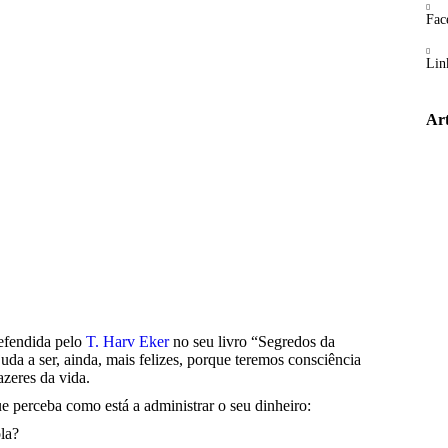
Fac
Lin
Art
tração do
no seu livro
defendida pelo
T. Harv Eker
no seu livro “Segredos da
juda a ser, ainda, mais felizes, porque teremos consciência
zeres da vida.
ue perceba como está a administrar o seu dinheiro:
ola?