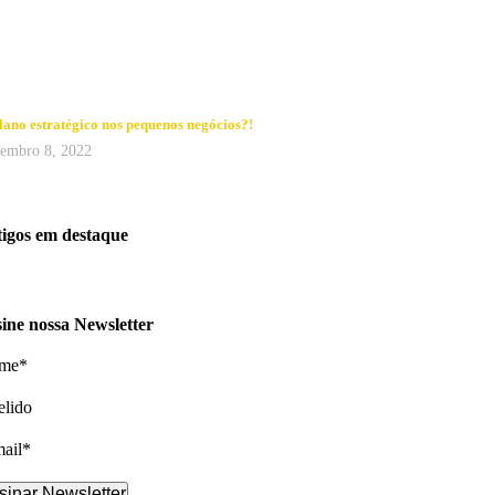
ano estratégico nos pequenos negócios?!
embro 8, 2022
igos em destaque
ine nossa Newsletter
me*
lido
ail*