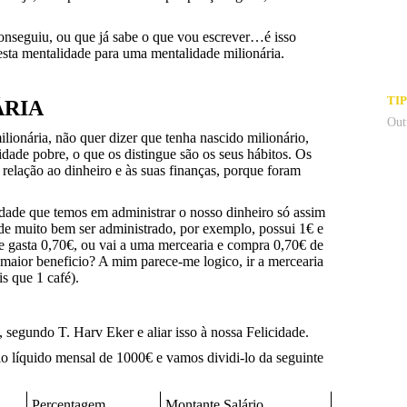
conseguiu, ou que já sabe o que vou escrever…é isso
ta mentalidade para uma mentalidade milionária.
TI
ÁRIA
Out
ionária, não quer dizer que tenha nascido milionário,
idade pobre, o que os distingue são os seus hábitos. Os
 relação ao dinheiro e às suas finanças, porque foram
idade que temos em administrar o nosso dinheiro só assim
ode muito bem ser administrado, por exemplo, possui 1€ e
 e gasta 0,70€, ou vai a uma mercearia e compra 0,70€ de
rá maior beneficio? A mim parece-me logico, ir a mercearia
s que 1 café).
segundo T. Harv Eker e aliar isso à nossa Felicidade.
rio líquido mensal de 1000€ e vamos dividi-lo da seguinte
Percentagem
Montante Salário