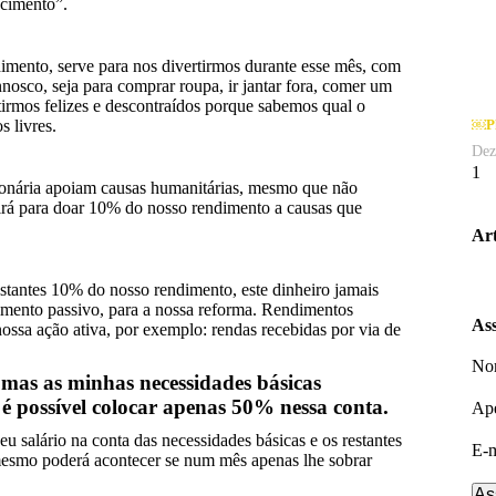
cimento”.
imento, serve para nos divertirmos durante esse mês, com
osco, seja para comprar roupa, ir jantar fora, comer um
tirmos felizes e descontraídos porque sabemos qual o
￼Pl
 livres.
Dez
ionária apoiam causas humanitárias, mesmo que não
irá para doar 10% do nosso rendimento a causas que
Art
estantes 10% do nosso rendimento, este dinheiro jamais
dimento passivo, para a nossa reforma. Rendimentos
Ass
ossa ação ativa, por exemplo: rendas recebidas por via de
No
 mas as minhas necessidades básicas
 possível colocar apenas 50% nessa conta.
Ape
u salário na conta das necessidades básicas e os restantes
E-m
o mesmo poderá acontecer se num mês apenas lhe sobrar