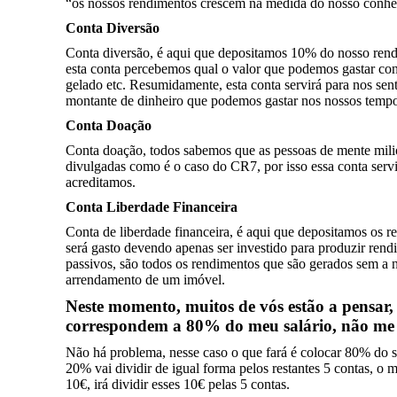
“os nossos rendimentos crescem na medida do nosso conhe
Conta Diversão
Conta diversão, é aqui que depositamos 10% do nosso rend
esta conta percebemos qual o valor que podemos gastar conn
gelado etc. Resumidamente, esta conta servirá para nos sen
montante de dinheiro que podemos gastar nos nossos tempos
Conta Doação
Conta doação, todos sabemos que as pessoas de mente mil
divulgadas como é o caso do CR7, por isso essa conta serv
acreditamos.
Conta Liberdade Financeira
Conta de liberdade financeira, é aqui que depositamos os r
será gasto devendo apenas ser investido para produzir ren
passivos, são todos os rendimentos que são gerados sem a n
arrendamento de um imóvel.
Neste momento, muitos de vós estão a pensar,
correspondem a 80% do meu salário, não me é
Não há problema, nesse caso o que fará é colocar 80% do se
20% vai dividir de igual forma pelos restantes 5 contas, 
10€, irá dividir esses 10€ pelas 5 contas.