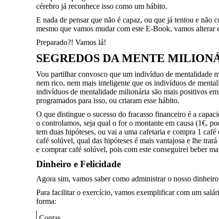
cérebro já reconhece isso como um hábito.
E nada de pensar que não é capaz, ou que já tentou e não 
mesmo que vamos mudar com este E-Book, vamos alterar es
Preparado?! Vamos lá!
SEGREDOS DA MENTE MILION
Vou partilhar convosco que um indivíduo de mentalidade mil
nem rico, nem mais inteligente que os indivíduos de mental
indivíduos de mentalidade milionária são mais positivos em
programados para isso, ou criaram esse hábito.
O que distingue o sucesso do fracasso financeiro é a capac
o controlamos, seja qual o for o montante em causa (1€, p
tem duas hipóteses, ou vai a uma cafetaria e compra 1 café
café solúvel, qual das hipóteses é mais vantajosa e lhe tra
e comprar café solúvel, pois com este conseguirei beber mai
Dinheiro e Felicidade
Agora sim, vamos saber como administrar o nosso dinheiro, 
Para facilitar o exercício, vamos exemplificar com um salá
forma:
Contas